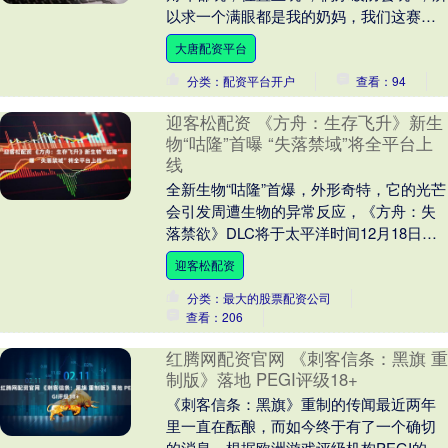
以求一个满眼都是我的奶妈，我们这赛季
猛猛冲分！最好是开麦的宝宝，不卡性
大唐配资平台
别、地区....
分类：配资平台开户
查看：94
迎客松配资 《方舟：生存飞升》新生
物“咕隆”首曝 “失落禁域”将全平台上
线
全新生物“咕隆”首爆，外形奇特，它的光芒
会引发周遭生物的异常反应，《方舟：失
落禁欲》DLC将于太平洋时间12月18日正
式上线，冰狐双形态、霜獠魌等特色生
迎客松配资
物，搭配....
分类：最大的股票配资公司
查看：206
红腾网配资官网 《刺客信条：黑旗 重
制版》落地 PEGI评级18+
《刺客信条：黑旗》重制的传闻最近两年
里一直在酝酿，而如今终于有了一个确切
的消息，根据欧洲游戏评级机构PEGI的公