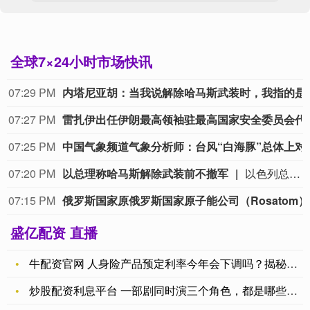
全球7×24小时市场快讯
07:29 PM
内塔尼亚胡：当我说解除哈马
07:27 PM
雷扎伊出任伊朗最
07:25 PM
中国气象频道气象分析师：台
07:20 PM
以总理称哈马斯解除武装前不撤军
以色列总理内塔尼亚胡今天（8月9日）在每周政府会议上讲话表示， 以色列拒绝“和平委员会”提出的有关加沙停火“15点方案”，在巴勒斯坦伊斯兰抵抗运动（哈马斯）彻底解除武装前，以军不会撤退，并强调在其任内绝不允许建立巴勒斯坦国，也绝不允许伊朗拥有核武器。（CCTV国际时讯）
07:15 PM
俄罗斯国家原
盛亿配资 直播
牛配资官网 人身险产品预定利率今年会下调吗？揭秘预定利率研究
炒股配资利息平台 一部剧同时演三个角色，都是哪些厉害的演员？