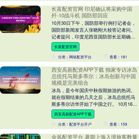
长富配资官网 印尼确认将采购中国
歼-10战斗机 国防部回应
10月30日下午，国防部举行例行记者会，
国防部新闻发言人张晓刚大校答记者问。
记者提问，印度尼西亚国防部长近期确
认，该国将采购中国歼-10战斗机。请问国
长富配资官网
防部能否....
分类：网络配资平台
查看：181
西安高新配资APP下载 独家专访冰岛
总统托马斯多蒂尔：冰岛创新与中国
规模是完美组合
冰岛，是今年国庆中秋假期旅游的热词。
就在假期结束的几天之后，冰岛总统托马
斯多蒂尔访华开始了中国之行。 10月16
日，托马斯多蒂尔在出席全球妇女峰会
西安高新配资APP下载
后，在上海接受....
分类：配资平台开户
查看：159
金风配资平台 暑期上海入境旅客数量