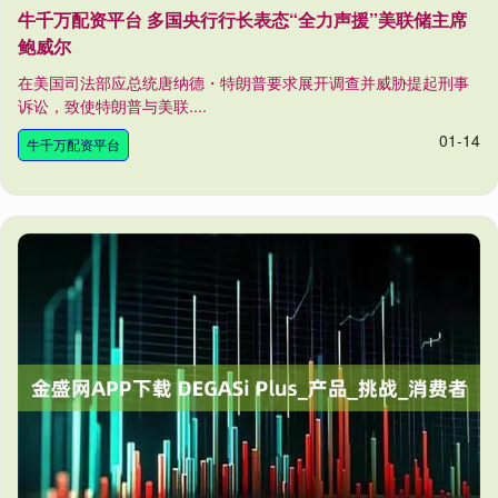
牛千万配资平台 多国央行行长表态“全力声援”美联储主席
鲍威尔
在美国司法部应总统唐纳德・特朗普要求展开调查并威胁提起刑事
诉讼，致使特朗普与美联....
01-14
牛千万配资平台