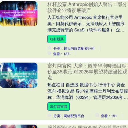
杠杆股票 Anthropic创始人警告：部分
软件企业将彻底破产
人工智能公司 Anthropic 首席执行官达里
奥・阿莫代伊表示，无法顺应人工智能浪
潮完成转型的 SaaS（软件即服务） 企
业，或将走向覆灭。 阿莫代伊在 An....
杠杆股票
分类：最大的股票配资公司
查看：187
富灯网官网 大摩：微降华润啤酒目标
价至35港元 对2026年展望持建设性观
点
热点栏目 自选股 数据中心 行情中心 资金
流向 模拟交易 客户端 摩根士丹利发布研报
称，华润啤酒（00291）管理层对2026年展
望持审慎乐观态度，今年首两个月....
富灯网官网
分类：网络配资平台
查看：191
股莘配资平台 国家金融监管总局副局