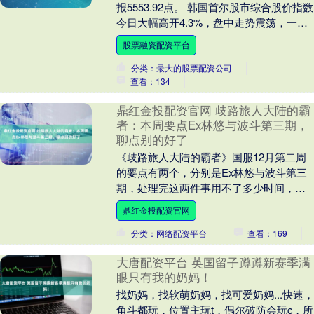
报5553.92点。 韩国首尔股市综合股价指数
今日大幅高开4.3%，盘中走势震荡，一度
回吐了早盘涨幅。 受中东冲突升....
股票融资配资平台
分类：最大的股票配资公司
查看：134
鼎红金投配资官网 歧路旅人大陆的霸
者：本周要点Ex林悠与波斗第三期，
聊点别的好了
《歧路旅人大陆的霸者》国服12月第二周
的要点有两个，分别是Ex林悠与波斗第三
期，处理完这两件事用不了多少时间，接
下来就是等待下周内容更新；如果本篇内
鼎红金投配资官网
容到此结束未....
分类：网络配资平台
查看：169
大唐配资平台 英国留子蹲蹲新赛季满
眼只有我的奶妈！
找奶妈，找软萌奶妈，找可爱奶妈...快速，
角斗都玩，位置主玩t，偶尔破防会玩c，所