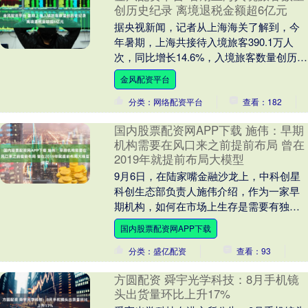
创历史纪录 离境退税金额超6亿元
据央视新闻，记者从上海海关了解到，今
年暑期，上海共接待入境旅客390.1万人
次，同比增长14.6%，入境旅客数量创历史
纪录。同期，离境退税业务也呈现大幅增
金风配资平台
长，上....
分类：网络配资平台
查看：182
国内股票配资网APP下载 施伟：早期
机构需要在风口来之前提前布局 曾在
2019年就提前布局大模型
9月6日，在陆家嘴金融沙龙上，中科创星
科创生态部负责人施伟介绍，作为一家早
期机构，如何在市场上生存是需要有独特
的认知的，不可能在风口来了之后再投
国内股票配资网APP下载
资，一定是风口来....
分类：盛亿配资
查看：93
方圆配资 舜宇光学科技：8月手机镜
头出货量环比上升17%