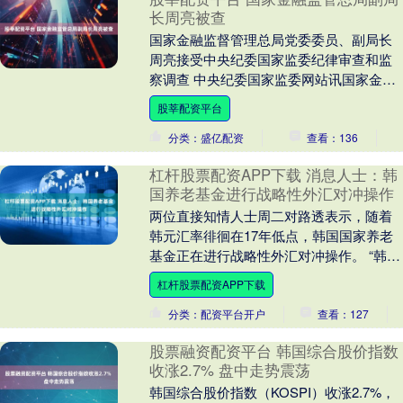
长周亮被查
国家金融监督管理总局党委委员、副局长
周亮接受中央纪委国家监委纪律审查和监
察调查 中央纪委国家监委网站讯国家金融
监督管理总局党委委员、副局长周亮涉嫌
股莘配资平台
严重违纪违法，....
分类：盛亿配资
查看：136
杠杆股票配资APP下载 消息人士：韩
国养老基金进行战略性外汇对冲操作
两位直接知情人士周二对路透表示，随着
韩元汇率徘徊在17年低点，韩国国家养老
基金正在进行战略性外汇对冲操作。 “韩国
国民年金公团（NPS）正利用近期美元高
杠杆股票配资APP下载
企的汇率....
分类：配资平台开户
查看：127
股票融资配资平台 韩国综合股价指数
收涨2.7% 盘中走势震荡
韩国综合股价指数（KOSPI）收涨2.7%，